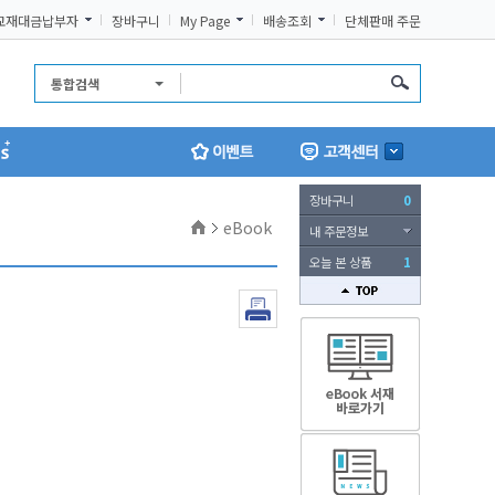
교재대금납부자
장바구니
My Page
배송조회
단체판매 주문
통합검색
장바구니
0
홈
eBook
내 주문정보
오늘 본 상품
1