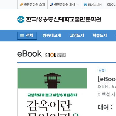
KNO
보류
[eBo
ISBN : 
이백철 지
대여 :