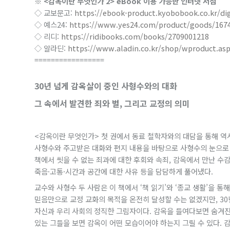
※ <감옥이란 무엇인가 2> eBook 이용 가능한 인터넷 서점
◇ 교보문고:
https://ebook-product.kyobobook.co.kr/d
◇ 예스24:
https://www.yes24.com/product/goods/167
◇ 리디:
https://ridibooks.com/books/2709001218
◇ 알라딘:
https://www.aladin.co.kr/shop/wproduct.as
=================
30년 넘게 감옥살이 중인 사형수와의 대화
그 속에서 발견한 죄와 벌, 그리고 교정의 의미
<감옥이란 무엇인가> 첫 권에서 동료 철학자와의 대담을 통해 역
사형수와 주고받은 대화와 편지 내용을 바탕으로 사형수의 눈으로 본 
책에서 씻을 수 없는 죄과에 대한 후회와 속죄, 감옥에서 만난 수
죽음·고통·시간과 공간에 대한 사유 등을 담담하게 풀어냈다.
교수와 사형수 두 사람은 이 책에서 ‘책 읽기’와 ‘종교 생활’을 
믿음만으로 교정 교화의 목적을 온전히 달성할 수는 없겠지만, 30
자신과 우리 사회의 정직한 그림자이다. 감옥을 들여다보면 숨겨진 
있는 그들을 보면 감옥이 어떤 모습이어야 하는지 그릴 수 있다. 