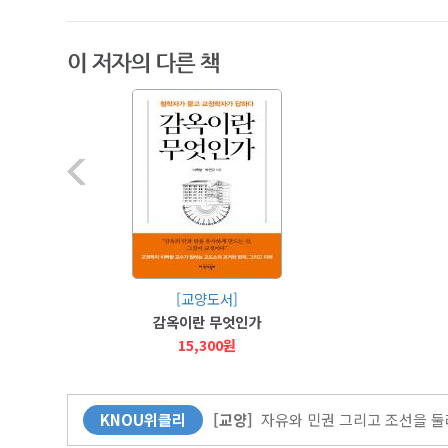
[커버스토리]
무더위엔 역시 책! 북캉
[사람과 삶]
“방송대의 매력은 다채로
[교양도서]
[KNOU광장]
다시 바벨 이전으로?
감옥이란 무엇인가
[뉴스]
방송대-한국출판문화산업진흥
15,300원
[교양]
자유와 민권 그리고 조선을 둘러
KNOU위클리
[교양]
자유와 민권 그리고 조선을 둘러