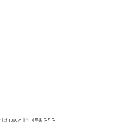
스 떠나 볼까요?
운 사람들과의 만남에 있어요”
원 업무협약 체결
싼 1880년대의 어두운 갈림길
싼 1880년대의 어두운 갈림길