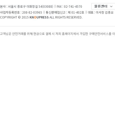
[교양]
자유와 민권 그리고 조선을 둘러싼 188
본사 : 서울시 종로구 이화장길 54(03088)
FAX : 02-741-4570
사업자등록번호 : 208-82-03965
통신판매업신고 : 제 01-402호
대표 : 이사장 김종오
[교양]
자유와 민권 그리고 조선을 둘러싼 188
COPYRIGHT © 2015
KN
O
UPRESS
ALL RIGHTS RESERVED.
[특집]
“학생들에겐 더 풍부한 콘텐츠를, 학교엔
고객님은 안전거래를 위해 현금으로 결제 시 저희 홈페이지에서 가입한 구매안전서비스를 이
[Weekly 시네마]
“오디세우스의 여정을 한국 