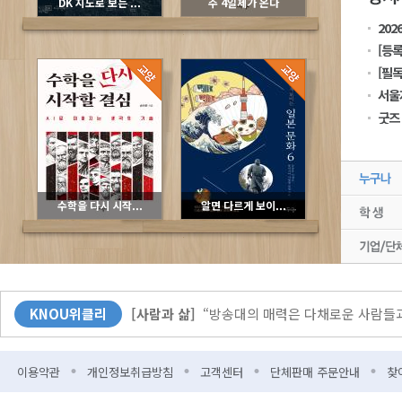
DK 지도로 보는 ...
주 4일제가 온다
202
[등록
[필독
굿즈
수학을 다시 시작...
알면 다르게 보이...
[커버스토리]
무더위엔 역시 책! 북캉스 떠나 볼
KNOU위클리
[사람과 삶]
“방송대의 매력은 다채로운 사람들과
[KNOU광장]
다시 바벨 이전으로?
이용약관
개인정보취급방침
고객센터
단체판매 주문안내
찾
[뉴스]
방송대-한국출판문화산업진흥원 업무협약