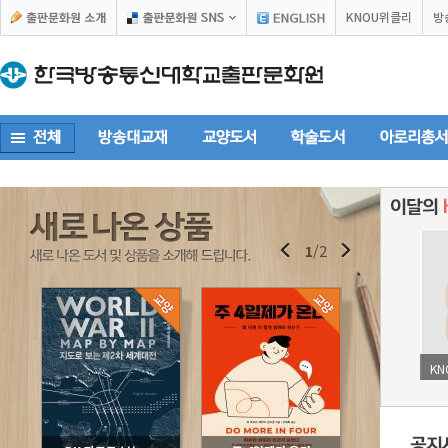
KNOU위클리
방
1
/
2
KN