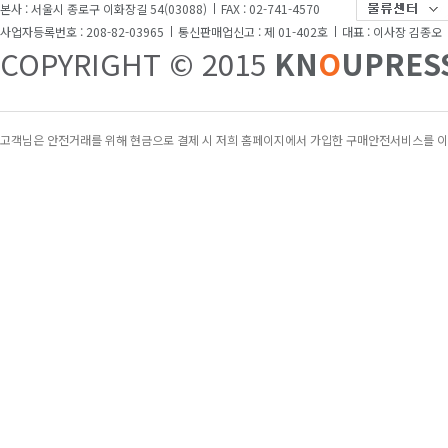
본사 : 서울시 종로구 이화장길 54(03088)
FAX : 02-741-4570
[방송대교재]
[방송대교재]
사업자등록번호 : 208-82-03965
통신판매업신고 : 제 01-402호
대표 : 이사장 김종오
COPYRIGHT © 2015
KN
O
UPRES
마케팅론
금융투자의이해
23,800원
16,400원
고객님은 안전거래를 위해 현금으로 결제 시 저희 홈페이지에서 가입한 구매안전서비스를 이
[방송대교재]
[방송대교재]
경영전략론
국제경영의이해
25,400원
16,000원