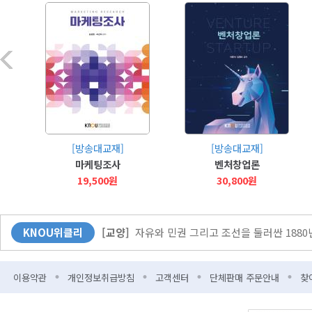
[커버스토리]
무더위엔 역시 책! 북캉스 떠나 볼
[사람과 삶]
“방송대의 매력은 다채로운 사람들과
[방송대교재]
[방송대교재]
[KNOU광장]
다시 바벨 이전으로?
마케팅조사
벤처창업론
[뉴스]
방송대-한국출판문화산업진흥원 업무협약
19,500원
30,800원
[교양]
자유와 민권 그리고 조선을 둘러싼 188
KNOU위클리
[교양]
자유와 민권 그리고 조선을 둘러싼 188
[특집]
“학생들에겐 더 풍부한 콘텐츠를, 학교엔
이용약관
개인정보취급방침
고객센터
단체판매 주문안내
찾
[Weekly 시네마]
“오디세우스의 여정을 한국 