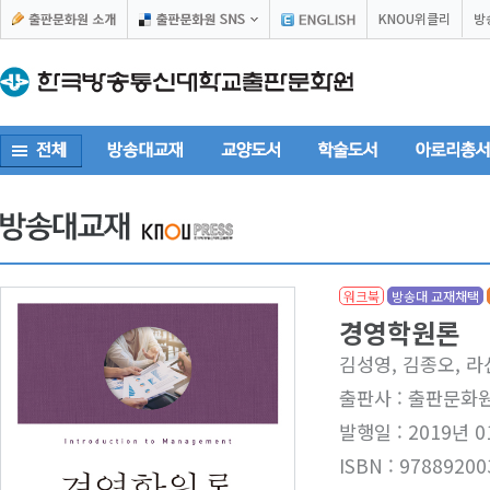
KNOU위클리
방
워크북
방송대 교재채택
경영학원론
김성영, 김종오, 
출판사 : 출판문화
발행일 : 2019년 0
ISBN : 97889200