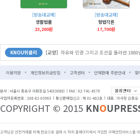
[사람과 삶]
“방송대의 매력은 다채로운 사람들과
[방송대교재]
[방송대교재]
[KNOU광장]
다시 바벨 이전으로?
생활법률
형법각론
[뉴스]
방송대-한국출판문화산업진흥원 업무협약
23,200원
17,700원
[교양]
자유와 민권 그리고 조선을 둘러싼 188
KNOU위클리
[교양]
자유와 민권 그리고 조선을 둘러싼 188
[특집]
“학생들에겐 더 풍부한 콘텐츠를, 학교엔
이용약관
개인정보취급방침
고객센터
단체판매 주문안내
찾
[Weekly 시네마]
“오디세우스의 여정을 한국 
본사 : 서울시 종로구 이화장길 54(03088)
FAX : 02-741-4570
사업자등록번호 : 208-82-03965
통신판매업신고 : 제 01-402호
대표 : 이사장 김종오
COPYRIGHT © 2015
KN
O
UPRES
고객님은 안전거래를 위해 현금으로 결제 시 저희 홈페이지에서 가입한 구매안전서비스를 이