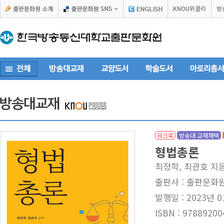
KNOU위클리
방
워크북
방송대 교재채택
형법총론
최정학, 최관호 지
출판사 : 출판문화
발행일 : 2023년 0
ISBN : 97889200