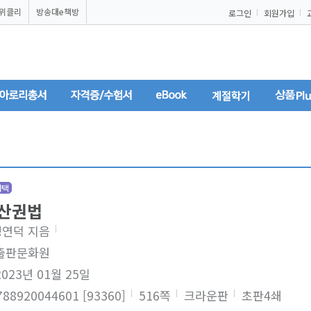
U위클리
방송대e책방
로그인
회원가입
계절학기
채택
산권법
정연덕 지음
 출판문화원
2023년 01월 25일
9788920044601 [93360]
516쪽
크라운판
초판4쇄