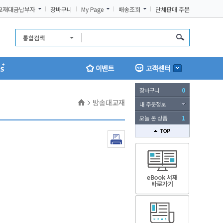
교재대금납부자
장바구니
My Page
배송조회
단체판매 주문
통합검색
장바구니
0
홈
방송대교재
내 주문정보
오늘 본 상품
1