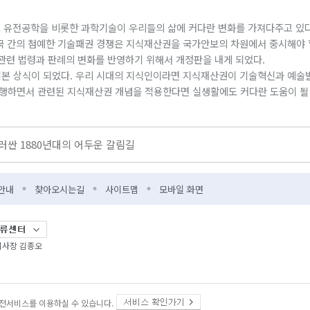
스 떠나 볼까요?
고 유전공학을 비롯한 과학기술이 우리들의 삶에 커다란 변화를 가져다주고 있
운 사람들과의 만남에 있어요”
국 간의 첨예한 기술패권 경쟁은 지식재산권을 국가안보의 차원에서 중시해야 
련 법령과 판례의 변화를 반영하기 위해서 개정판을 내게 되었다.
본 상식이 되었다. 우리 시대의 지식인이라면 지식재산권이 기술혁신과 예술발
원 업무협약 체결
행하면서 관련된 지식재산권 개념을 적용한다면 실생활에도 커다란 도움이 될
싼 1880년대의 어두운 갈림길
싼 1880년대의 어두운 갈림길
를, 학교엔 든든한 동반자로”
안내
찾아오시는길
사이트맵
모바일 화면
을 한국 관객이 스크린에서 체험하길”
 이사장 김종오
전서비스를 이용하실 수 있습니다.