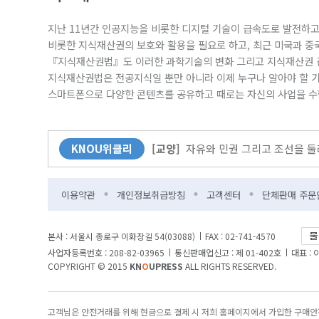
[커버스토리]
무더위엔 역시 책! 북캉
지난 11년간 인공지능을 비롯한 디지털 기술이 급속도로 발전하
[사람과 삶]
“방송대의 매력은 다채로
비롯한 지식재산권의 보호와 활용을 필요로 하고, 최근 미국과 중
『지식재산권법』도 이러한 과학기술의 변화 그리고 지식재산권 관
[KNOU광장]
다시 바벨 이전으로?
지식재산권법은 전공지식일 뿐만 아니라 이제 누구나 알아야 할 기
[뉴스]
방송대-한국출판문화산업진흥
스마트폰으로 다양한 콘텐츠를 공유하고 때로는 자신의 사업을 수
[교양]
자유와 민권 그리고 조선을 둘러
KNOU위클리
[교양]
자유와 민권 그리고 조선을 둘러
[특집]
“학생들에겐 더 풍부한 콘텐츠
이용약관
개인정보취급방침
고객센터
단체판매 주문
[Weekly 시네마]
“오디세우스의 여정
본사 : 서울시 종로구 이화장길 54(03088)
FAX : 02-741-4570
사업자등록번호 : 208-82-03965
통신판매업신고 : 제 01-402호
대표 :
COPYRIGHT © 2015
KN
O
UPRESS
ALL RIGHTS RESERVED.
고객님은 안전거래를 위해 현금으로 결제 시 저희 홈페이지에서 가입한 구매안