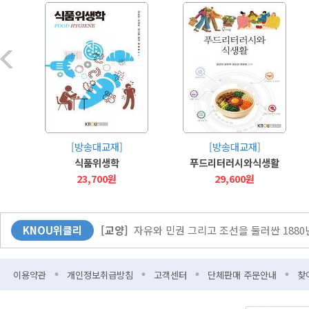
[커버스토리]
무더위엔 역시 책! 북캉스 떠나 볼
[사람과 삶]
“방송대의 매력은 다채로운 사람들과
[방송대교재]
[방송대교재]
[KNOU광장]
다시 바벨 이전으로?
식품위생학
푸드리터러시와식생활
[뉴스]
방송대-한국출판문화산업진흥원 업무협약
23,700원
29,600원
[교양]
자유와 민권 그리고 조선을 둘러싼 188
KNOU위클리
[교양]
자유와 민권 그리고 조선을 둘러싼 188
[특집]
“학생들에겐 더 풍부한 콘텐츠를, 학교엔
이용약관
개인정보취급방침
고객센터
단체판매 주문안내
찾
[Weekly 시네마]
“오디세우스의 여정을 한국 