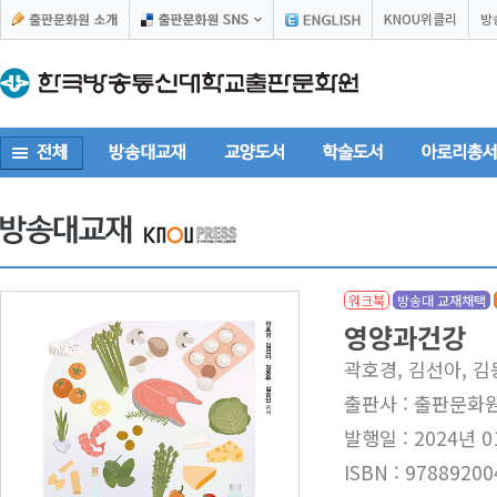
KNOU위클리
방
워크북
방송대 교재채택
영양과건강
곽호경, 김선아, 김
출판사 : 출판문화
발행일 : 2024년 0
ISBN : 97889200