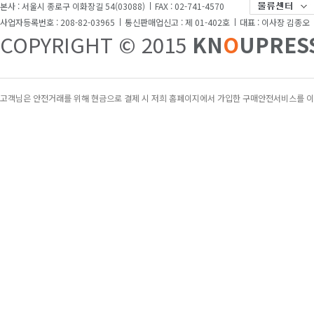
본사 : 서울시 종로구 이화장길 54(03088)
FAX : 02-741-4570
[방송대교재]
[방송대교재]
사업자등록번호 : 208-82-03965
통신판매업신고 : 제 01-402호
대표 : 이사장 김종오
COPYRIGHT © 2015
KN
O
UPRES
조리원리
고급영양학
22,900원
36,800원
고객님은 안전거래를 위해 현금으로 결제 시 저희 홈페이지에서 가입한 구매안전서비스를 이
[방송대교재]
[방송대교재]
식사요법
푸드마케팅
21,000원
23,400원