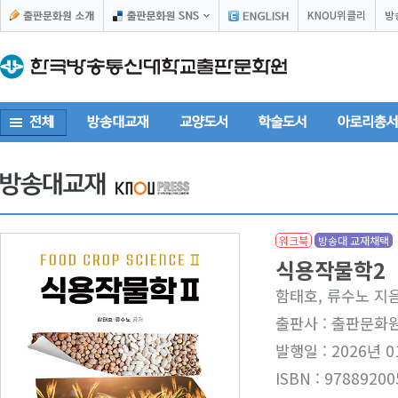
KNOU위클리
방
워크북
방송대 교재채택
식용작물학2
함태호, 류수노 지
출판사 : 출판문화
발행일 : 2026년 0
ISBN : 97889200