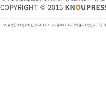
[특집]
“전통적 방송국 넘어 에듀테크 플랫폼 조직
COPYRIGHT © 2015
KN
O
UPRES
기능성 쌀의 과학(개정판)
핵심 유기농업
15,300원
35,100원
[Weekly 시네마]
“오디세우스의 여정을 한국 
고객님은 안전거래를 위해 현금으로 결제 시 저희 홈페이지에서 가입한 구매안전서비스를 이