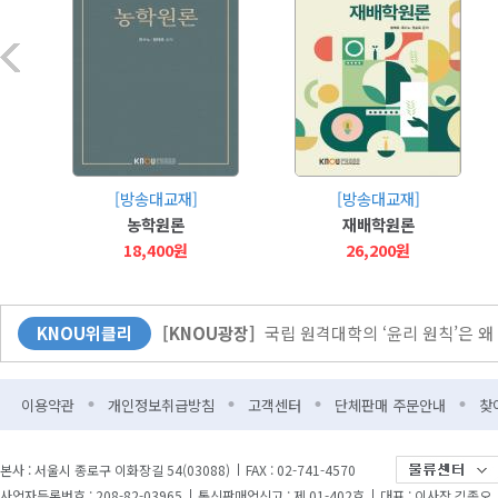
[방송대교재]
[방송대교재]
농학원론
재배학원론
18,400원
26,200원
[커버스토리]
‘함께’ 달리는 길, 학업도 마라톤도
KNOU위클리
[KNOU광장]
국립 원격대학의 ‘윤리 원칙’은 왜
[뉴스]
전북지역대학, 2학기 신·편입생 입학식 및
이용약관
개인정보취급방침
고객센터
단체판매 주문안내
찾
[교양]
암흑의 시대에 전 지구적 교류의 싹을 틔
[문화]
대학원 스승과 제자, 일본 경제의 뿌리를
본사 : 서울시 종로구 이화장길 54(03088)
FAX : 02-741-4570
[학술도서]
[자격증/수험서]
사업자등록번호 : 208-82-03965
통신판매업신고 : 제 01-402호
대표 : 이사장 김종오