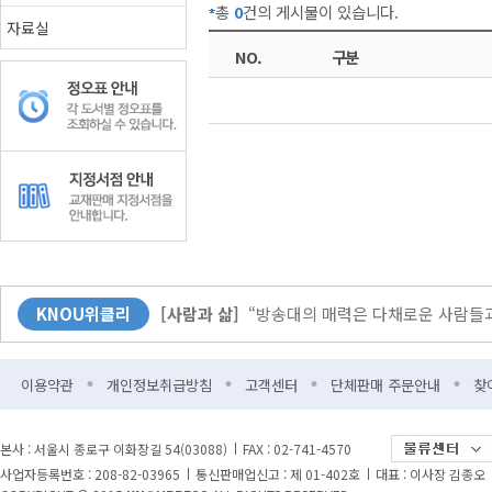
총
0
건의 게시물이 있습니다.
자료실
NO.
구분
[커버스토리]
무더위엔 역시 책! 북캉스 떠나 볼
KNOU위클리
[사람과 삶]
“방송대의 매력은 다채로운 사람들과
[KNOU광장]
다시 바벨 이전으로?
이용약관
개인정보취급방침
고객센터
단체판매 주문안내
찾
[뉴스]
방송대-한국출판문화산업진흥원 업무협약
[교양]
자유와 민권 그리고 조선을 둘러싼 188
본사 : 서울시 종로구 이화장길 54(03088)
FAX : 02-741-4570
사업자등록번호 : 208-82-03965
통신판매업신고 : 제 01-402호
대표 : 이사장 김종오
[교양]
자유와 민권 그리고 조선을 둘러싼 188