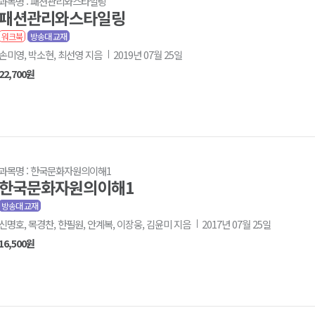
과목명 : 패션관리와스타일링
패션관리와스타일링
워크북
방송대 교재
손미영, 박소현, 최선영 지음
2019년 07월 25일
22,700원
과목명 : 한국문화자원의이해1
한국문화자원의이해1
방송대 교재
신명호, 목경찬, 한필원, 안계복, 이장웅, 김윤미 지음
2017년 07월 25일
16,500원