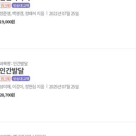
워크북
방송대 교재
정준영, 백영경, 정태석 지음
2021년 07월 25일
19,000원
과목명 : 인간발달
인간발달
워크북
방송대 교재
성미애, 이강이, 정현심 지음
2025년 07월 25일
28,700원