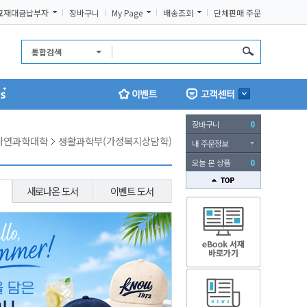
교재대금납부자
장바구니
My Page
배송조회
단체판매 주문
통합검색
장바구니
0
자연과학대학
생활과학부(가정복지상담학)
내 주문정보
오늘 본 상품
0
새로나온 도서
이벤트 도서