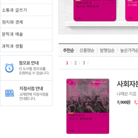
8,010원
7,110원
소통과 글쓰기
정치와 경제
문학과 예술
과학과 생활
추천순
상품명순
발행일순
높은가격
1
2
3
사회자
나재은 지음
7,900원
7