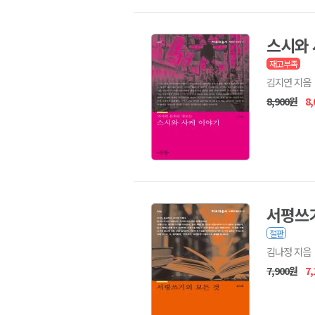
스시와 
재고부족
김지연 지음
8,900원
8
서평쓰기
절판
김나정 지음
7,900원
7