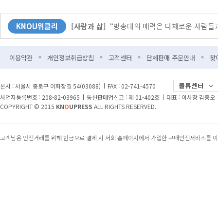
[커버스토리]
무더위엔 역시 책! 북캉스 떠나 볼
KNOU위클리
[사람과 삶]
“방송대의 매력은 다채로운 사람들과
[KNOU광장]
다시 바벨 이전으로?
이용약관
개인정보취급방침
고객센터
단체판매 주문안내
찾
[뉴스]
방송대-한국출판문화산업진흥원 업무협약
[교양]
자유와 민권 그리고 조선을 둘러싼 188
본사 : 서울시 종로구 이화장길 54(03088)
FAX : 02-741-4570
사업자등록번호 : 208-82-03965
통신판매업신고 : 제 01-402호
대표 : 이사장 김종오
[교양]
자유와 민권 그리고 조선을 둘러싼 188
COPYRIGHT © 2015
KN
O
UPRESS
ALL RIGHTS RESERVED.
[특집]
“학생들에겐 더 풍부한 콘텐츠를, 학교엔
고객님은 안전거래를 위해 현금으로 결제 시 저희 홈페이지에서 가입한 구매안전서비스를 이
[Weekly 시네마]
“오디세우스의 여정을 한국 