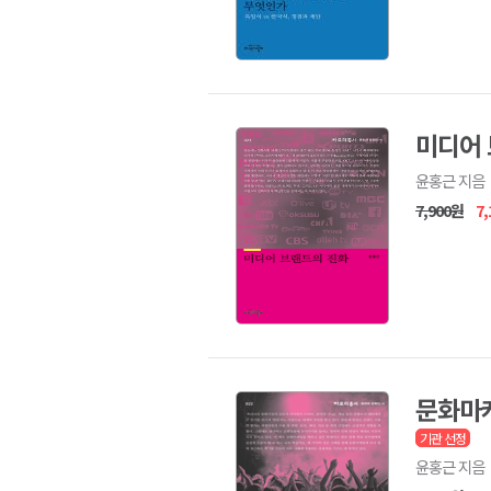
미디어
윤홍근 지음
7,900원
7
문화마
기관 선정
윤홍근 지음