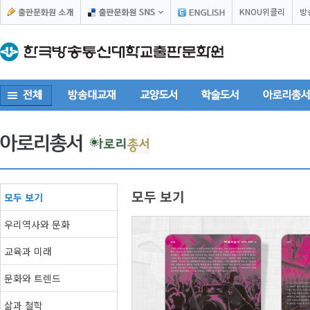
KNOU위클리
방
모두 보기
모두 보기
우리역사와 문화
교육과 미래
사회자본과 청소년
문화와 트렌드
스시와 사케 이야기
서평쓰
팬덤문화
지식의날개
출
지식의날개
삶과 철학