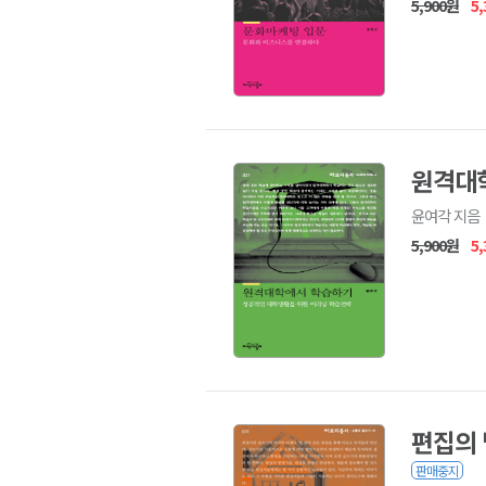
5,900원
5
원격대
윤여각 지음
5,900원
5
편집의
판매중지