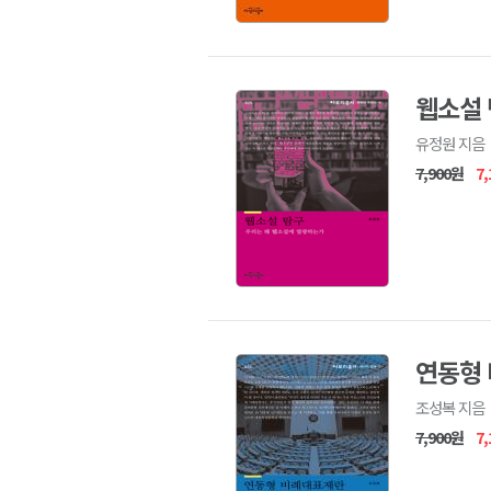
웹소설
유정원 지음
7,900원
7
연동형
조성복 지음
7,900원
7