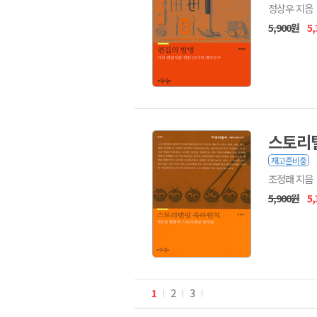
정상우 지음
5,900원
5
스토리
재고준비중
조정래 지음
5,900원
5
1
2
3