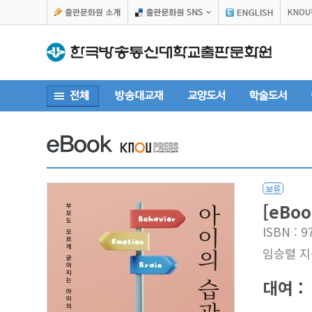
KNO
보류
[eBo
ISBN : 
임승렬 지
대여 :