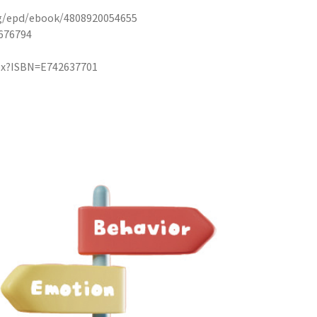
ig/epd/ebook/4808920054655
676794
px?ISBN=E742637701