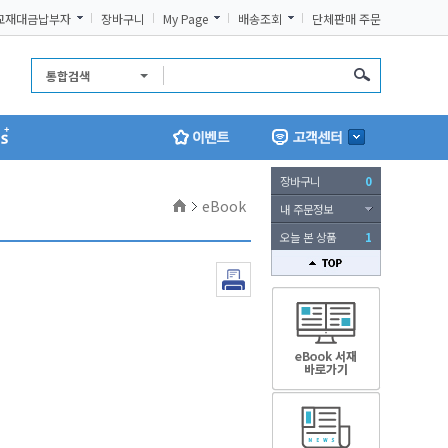
교재대금납부자
장바구니
My Page
배송조회
단체판매 주문
통합검색
장바구니
0
홈
eBook
내 주문정보
오늘 본 상품
1