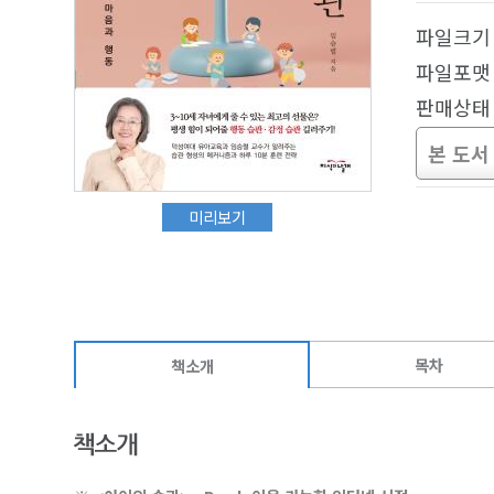
파일크기 :
파일포맷 
판매상태 
본 도서
미리보기
목차
책소개