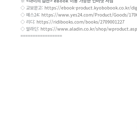
※ <아이의 습관> eBook 이용 가능한 인터넷 서점
◇ 교보문고:
https://ebook-product.kyobobook.co.kr/d
◇ 예스24:
https://www.yes24.com/Product/Goods/170
◇ 리디:
https://ridibooks.com/books/2709001227
◇ 알라딘:
https://www.aladin.co.kr/shop/wproduct.as
=================