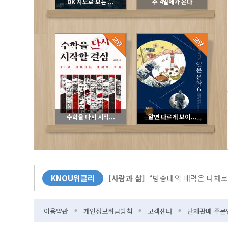
DK 지도로 보는 ...
주 4일제가 온다
수학을 다시 시작...
알면 다르게 보이...
[커버스토리]
무더위엔 역시 책! 북캉
KNOU위클리
[사람과 삶]
“방송대의 매력은 다채로
[KNOU광장]
다시 바벨 이전으로?
이용약관
개인정보취급방침
고객센터
단체판매 주문
[뉴스]
방송대-한국출판문화산업진흥