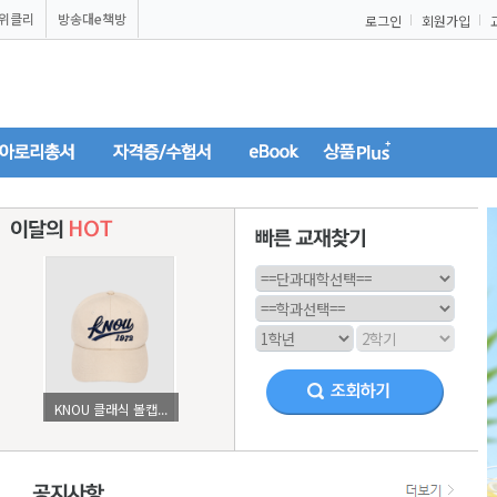
U위클리
방송대e책방
로그인
회원가입
KNOU 클래식 볼캡...