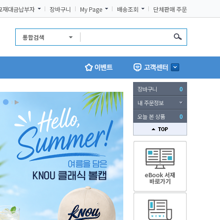
교재대금납부자
장바구니
My Page
배송조회
단체판매 주문
통합검색
장바구니
0
내 주문정보
오늘 본 상품
0