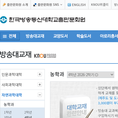
KNOU위클리
방
농학과
인문과학대학
사회과학대학
상단에서 원
하게 교재를 
자연과학대학
(제주도 및 
3,000원이 부
농학과
방송대 교과목
1학년
2학년
구입하시기 
3학년
4학년