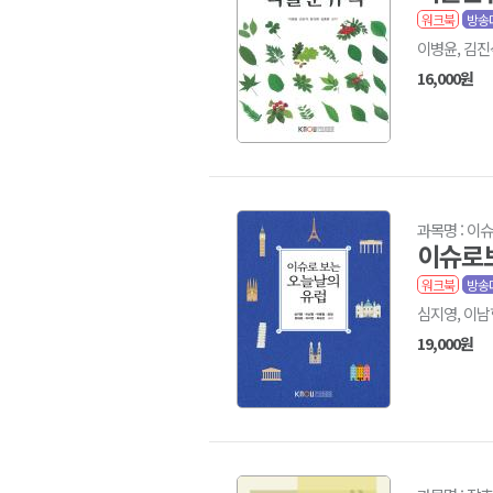
워크북
방송
이병윤, 김진
16,000원
과목명 : 
이슈로
워크북
방송
심지영, 이남
19,000원