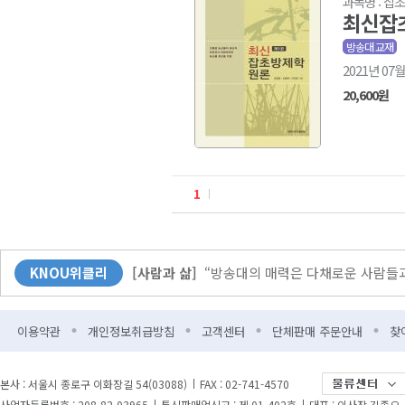
과목명 : 잡
최신잡
방송대 교재
2021년 07월
20,600원
1
[커버스토리]
무더위엔 역시 책! 북캉스 떠나 볼
KNOU위클리
[사람과 삶]
“방송대의 매력은 다채로운 사람들과
[KNOU광장]
다시 바벨 이전으로?
이용약관
개인정보취급방침
고객센터
단체판매 주문안내
찾
[뉴스]
방송대-한국출판문화산업진흥원 업무협약
[교양]
자유와 민권 그리고 조선을 둘러싼 188
본사 : 서울시 종로구 이화장길 54(03088)
FAX : 02-741-4570
사업자등록번호 : 208-82-03965
통신판매업신고 : 제 01-402호
대표 : 이사장 김종오