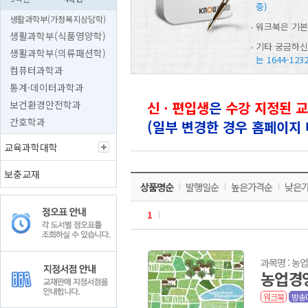
중)
생활과학부(가정복지상담학)
워크북은 기본
생활과학부(식품영양학)
기타 궁금하
생활과학부(의류패션학)
는 1644-123
컴퓨터과학과
통계·데이터과학과
보건환경안전학과
신ㆍ편입생
은
수강 지정된 
간호학과
(일부 변경한 경우 홈페이지
교육과학대학
보충교재
상품명순
발행일순
높은가격순
낮은
1
과목명 : 농
농업경
워크북
방송