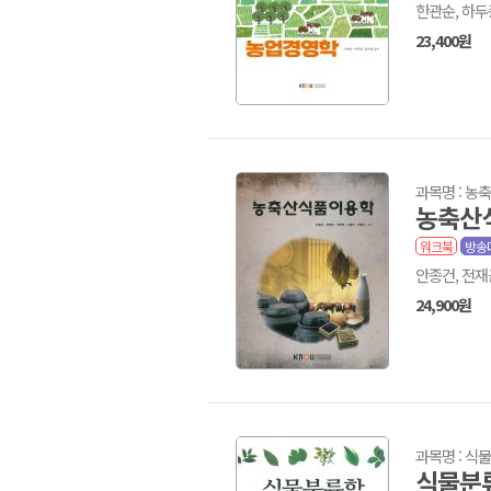
한관순, 하두
23,400원
과목명 : 
농축산
워크북
방송
안종건, 전재
24,900원
과목명 : 식
식물분