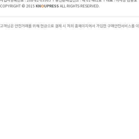
[교양]
자유와 민권 그리고 조선을 둘러싼 188
COPYRIGHT © 2015
KN
O
UPRESS
ALL RIGHTS RESERVED.
[특집]
“학생들에겐 더 풍부한 콘텐츠를, 학교엔
고객님은 안전거래를 위해 현금으로 결제 시 저희 홈페이지에서 가입한 구매안전서비스를 이
[Weekly 시네마]
“오디세우스의 여정을 한국 